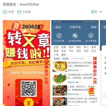
客服微信：Juan2222hai
展开
免费
无病毒